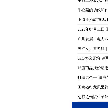
中科三环股东户数下
牛心菜的功效和
上海土拍8宗地块揽
2023年07月11
广州发展：电力业务
关注女足世界杯｜
csgo怎么开箱_新
鸡蛋商品报价动态（2
打造六个一“清廉
工商银行龙凤呈祥金
总裁之借腹生子