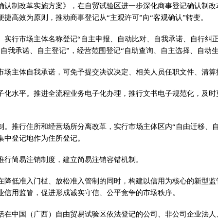
确认制改革实施方案》，在自贸试验区进一步深化商事登记确认制改
便捷高效为原则，推动商事登记从“主观许可”向“客观确认”转变。
。实行市场主体名称登记“自主申报、自动比对、自我承诺、自行纠正
、自我承诺、自主登记”，经营范围登记“自助查询、自主选择、自动生
市场主体自我承诺，可免予提交决议决定、相关人员任职文件、清算
子化水平。推进全流程业务电子化办理，推行文书电子规范化，及时
制。推行住所和经营场所分离改革，实行市场主体区内“自由迁移、自
集中登记地作为住所登记。
推行简易注销制度，建立简易注销容错机制。
在降低准入门槛、放松准入管制的同时，构建以信用为核心的新型监
业信用监管，促进形成诚实守信、公平竞争的市场秩序。
括在中国（广西）自由贸易试验区依法登记的公司、非公司企业法人