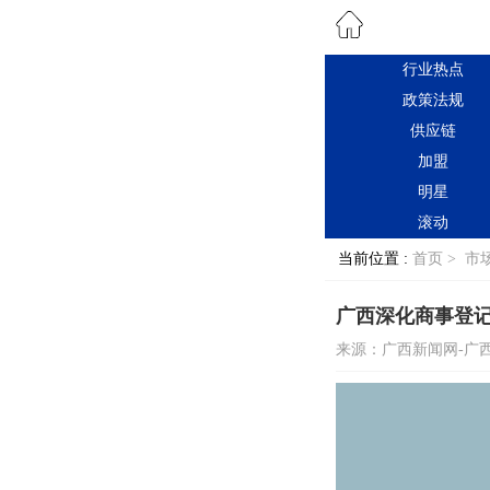
行业热点
政策法规
供应链
加盟
明星
滚动
当前位置 :
首页 >
市
广西深化商事登记
来源：广西新闻网-广