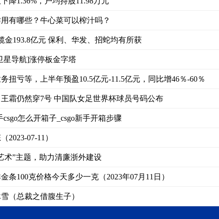
降1.36%，户均持股11.98万元
作用有哪些？牛心菜可以榨汁吗？
金193.8亿元 保利、华发、招蛇均有所获
日[卫星导航]涨停板金字塔
扭亏等，上半年预盈10.5亿元-11.5亿元，同比增46％-60％
王霜仍然穿7号 中国队女足世界杯球员号码公布
手csgo怎么开箱子_csgo新手开箱步骤
023-07-11）
艺术”主题，助力清廉浙外建设
条100克价格今天多少一克（2023年07月11日）
沐雪（总裁之借腹生子）