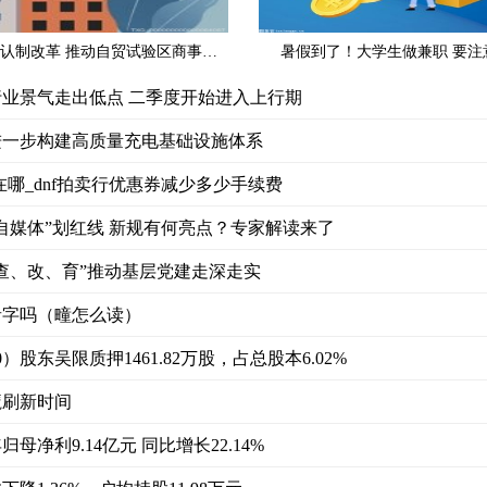
广西深化商事登记确认制改革 推动自贸试验区商事登记向“客观确认”转变
暑假到了！大学生做兼职 要注
业景气走出低点 二季度开始进入上行期
进一步构建高质量充电基础设施体系
在哪_dnf拍卖行优惠券减少多少手续费
自媒体”划红线 新规有何亮点？专家解读来了
查、改、育”推动基层党建走深走实
音字吗（疃怎么读）
0）股东吴限质押1461.82万股，占总股本6.02%
魔刷新时间
母净利9.14亿元 同比增长22.14%