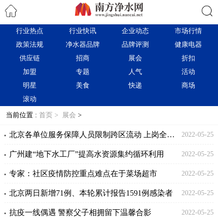
行业热点
行业快讯
企业动态
市场行情
搜索
政策法规
净水器品牌
品牌评测
健康电器
供应链
招商
展会
折扣
加盟
专题
人气
活动
明星
美食
快递
商场
滚动
当前位置 :
首页 >
展会
>
北京各单位服务保障人员限制跨区流动 上岗全程戴N95口罩
2022-05-25
广州建“地下水工厂”提高水资源集约循环利用
2022-05-25
专家：社区疫情防控重点难点在于菜场超市
2022-05-25
北京两日新增71例、本轮累计报告1591例感染者
2022-05-25
抗疫一线偶遇 警察父子相拥留下温馨合影
2022-05-25