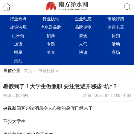
行业热点
行业快讯
企业动态
市场行情
搜索
政策法规
净水器品牌
品牌评测
健康电器
供应链
招商
展会
折扣
加盟
专题
人气
活动
明星
美食
快递
商场
滚动
当前位置 :
首页 >
市场行情
>
暑假到了！大学生做兼职 要注意避开哪些“坑”？
来源：杭州网
时间：2023-07-12 09:01:04
央视新闻客户端消息令人心动的暑假已经来了
不少大学生