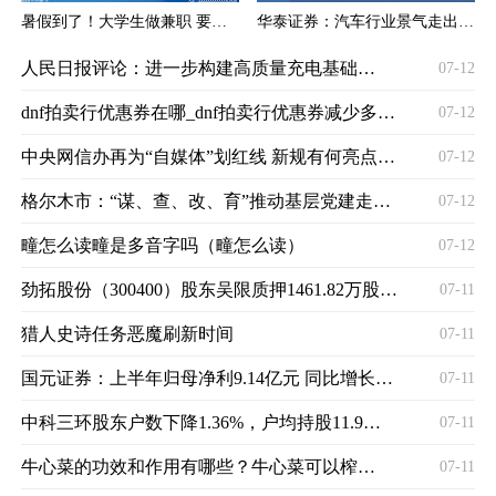
暑假到了！大学生做兼职 要注意避开哪些“坑”？
华泰证券：汽车行业景气走出低点 二季度开始进入上行期
人民日报评论：进一步构建高质量充电基础设施体系
07-12
dnf拍卖行优惠券在哪_dnf拍卖行优惠券减少多少手续费
07-12
中央网信办再为“自媒体”划红线 新规有何亮点？专家解读来了
07-12
格尔木市：“谋、查、改、育”推动基层党建走深走实
07-12
疃怎么读疃是多音字吗（疃怎么读）
07-12
劲拓股份（300400）股东吴限质押1461.82万股，占总股本6.02%
07-11
猎人史诗任务恶魔刷新时间
07-11
国元证券：上半年归母净利9.14亿元 同比增长22.14%
07-11
中科三环股东户数下降1.36%，户均持股11.98万元
07-11
牛心菜的功效和作用有哪些？牛心菜可以榨汁吗？
07-11