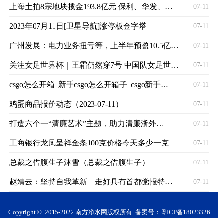
上海土拍8宗地块揽金193.8亿元 保利、华发、招蛇均有所获
07-11
2023年07月11日[卫星导航]涨停板金字塔
07-11
广州发展：电力业务扭亏等，上半年预盈10.5亿元-11.5亿元，同比增46％-60％
07-11
关注女足世界杯｜王霜仍然穿7号 中国队女足世界杯球员号码公布
07-11
csgo怎么开箱_新手csgo怎么开箱子_csgo新手开箱步骤
07-11
鸡蛋商品报价动态（2023-07-11）
07-11
打造六个一“清廉艺术”主题，助力清廉浙外建设
07-11
工商银行龙凤呈祥金条100克价格今天多少一克（2023年07月11日）
07-11
总裁之借腹生子沐雪（总裁之借腹生子）
07-11
赵靖云：坚持自我革新，走好具有首都党报特色的融合发展之路
07-11
Copyright © 2015-2022 南方净水网版权所有 备案号：
粤ICP备18023326