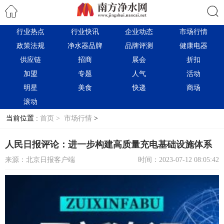
行业热点
行业快讯
企业动态
市场行情
搜索
政策法规
净水器品牌
品牌评测
健康电器
供应链
招商
展会
折扣
加盟
专题
人气
活动
明星
美食
快递
商场
滚动
当前位置 :
首页 >
市场行情
>
人民日报评论：进一步构建高质量充电基础设施体系
来源：北京日报客户端
时间：2023-07-12 08:05:42