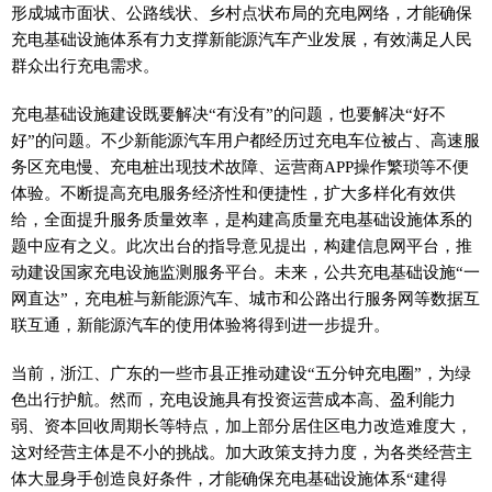
形成城市面状、公路线状、乡村点状布局的充电网络，才能确保
充电基础设施体系有力支撑新能源汽车产业发展，有效满足人民
群众出行充电需求。
充电基础设施建设既要解决“有没有”的问题，也要解决“好不
好”的问题。不少新能源汽车用户都经历过充电车位被占、高速服
务区充电慢、充电桩出现技术故障、运营商APP操作繁琐等不便
体验。不断提高充电服务经济性和便捷性，扩大多样化有效供
给，全面提升服务质量效率，是构建高质量充电基础设施体系的
题中应有之义。此次出台的指导意见提出，构建信息网平台，推
动建设国家充电设施监测服务平台。未来，公共充电基础设施“一
网直达”，充电桩与新能源汽车、城市和公路出行服务网等数据互
联互通，新能源汽车的使用体验将得到进一步提升。
当前，浙江、广东的一些市县正推动建设“五分钟充电圈”，为绿
色出行护航。然而，充电设施具有投资运营成本高、盈利能力
弱、资本回收周期长等特点，加上部分居住区电力改造难度大，
这对经营主体是不小的挑战。加大政策支持力度，为各类经营主
体大显身手创造良好条件，才能确保充电基础设施体系“建得