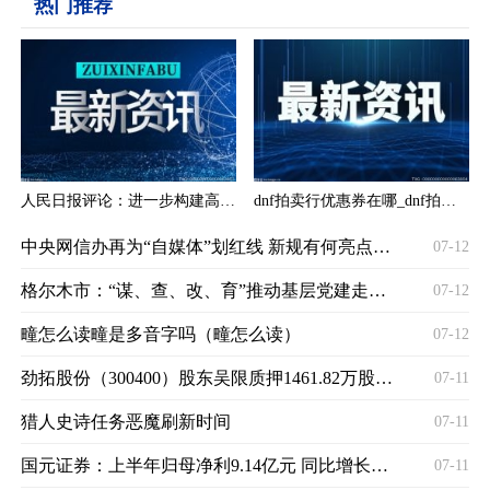
热门推荐
人民日报评论：进一步构建高质量充电基础设施体系
dnf拍卖行优惠券在哪_dnf拍卖行优惠券减少多少手续费
中央网信办再为“自媒体”划红线 新规有何亮点？专家解读来了
07-12
格尔木市：“谋、查、改、育”推动基层党建走深走实
07-12
疃怎么读疃是多音字吗（疃怎么读）
07-12
劲拓股份（300400）股东吴限质押1461.82万股，占总股本6.02%
07-11
猎人史诗任务恶魔刷新时间
07-11
国元证券：上半年归母净利9.14亿元 同比增长22.14%
07-11