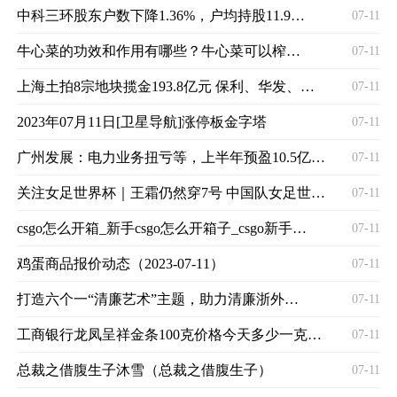
中科三环股东户数下降1.36%，户均持股11.98万元
07-11
牛心菜的功效和作用有哪些？牛心菜可以榨汁吗？
07-11
上海土拍8宗地块揽金193.8亿元 保利、华发、招蛇均有所获
07-11
2023年07月11日[卫星导航]涨停板金字塔
07-11
广州发展：电力业务扭亏等，上半年预盈10.5亿元-11.5亿元，同比增46％-60％
07-11
关注女足世界杯｜王霜仍然穿7号 中国队女足世界杯球员号码公布
07-11
csgo怎么开箱_新手csgo怎么开箱子_csgo新手开箱步骤
07-11
鸡蛋商品报价动态（2023-07-11）
07-11
打造六个一“清廉艺术”主题，助力清廉浙外建设
07-11
工商银行龙凤呈祥金条100克价格今天多少一克（2023年07月11日）
07-11
总裁之借腹生子沐雪（总裁之借腹生子）
07-11