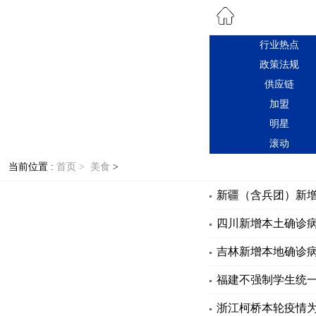
行业热点
政策法规
供应链
加盟
明星
滚动
当前位置 :
首页 >
美食
>
新疆（含兵团）新增
四川新增本土确诊病
吉林新增本地确诊病
福建不强制学生统
浙江柯桥本轮疫情为