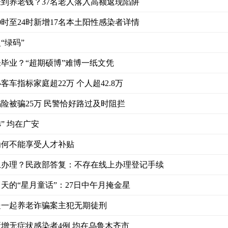
到养老钱？37名老人落入高额返现陷阱
0时至24时新增17名本土阳性感染者详情
“绿码”
毕业？“超期硕博”难博一纸文凭
车指标家庭超22万 个人超42.8万
险被骗25万 民警恰好路过及时阻拦
4” 均在广安
为何不能享受人才补贴
上办理？民政部答复：不存在线上办理登记手续
天的“星月童话”：27日中午月掩金星
处一起养老诈骗案主犯无期徒刑
增无症状感染者4例 均在乌鲁木齐市