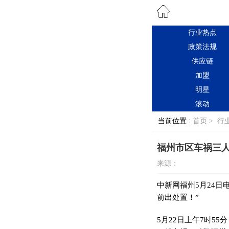
行业热点
政策法规
供应链
加盟
明星
滚动
当前位置 :
首页 >
行
福州市区车祸三人
来源：
中新网
福州5月24日
前出处置！”
5月22日上午7时