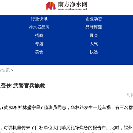
行业快讯
企业动态
净水器品牌
品牌评测
招商
展会
专题
人气
美食
快递
业快讯
>
受伤 武警官兵施救
时间
电 (黄永峰 郑林盛宇星)“值班员同志，华林路发生一起车祸，有三名
55分，对讲机里传来了目标单位大门哨兵孔铮焦急的报告声。此时，福