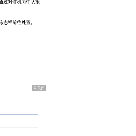
通过对讲机向中队报
陈志祥前往处置。
X 关闭