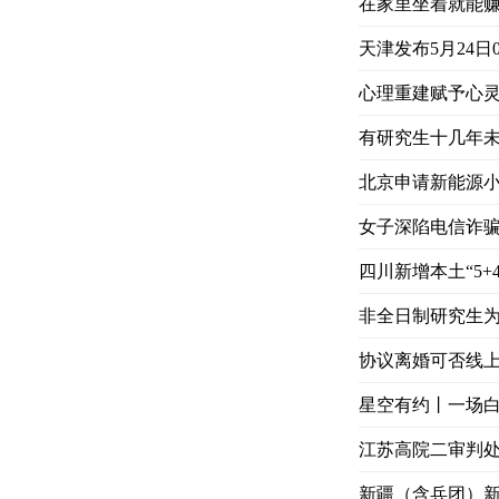
在家里坐着就能赚
天津发布5月24日
心理重建赋予心灵
有研究生十几年未
北京申请新能源小客
女子深陷电信诈骗
四川新增本土“5+
非全日制研究生
协议离婚可否线
星空有约丨一场白
江苏高院二审判
新疆（含兵团）新